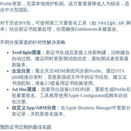
Profile更新，无需本地维护私钥。该方案显著降低人为错误，适
合中大型团队。
resign.sh
对于历史IPA包，可使用第三方重签名工具（如
脚
本）结合新证书批量处理，但需确保Entitlements未被篡改。
不同分发渠道的针对性解决策略
TestFlight渠道
：新证书生成后直接上传新构建，旧构建会
自动过期。建议同时更新测试组信息，通知测试者安装最
新版本。
企业分发
：重点关注MDM系统同步新Profile。通过OTA
plist链接分发时，需更新描述文件中的证书信息。建立证
书池机制，准备2-3套备用证书轮换使用。
Ad Hoc渠道
：批量导出设备UDID列表，重新生成Profile后
批量重签名。工具推荐使用Apple Configurator或脚本自动
化注册。
自定义App/ABM分发
：在Apple Business Manager中更新分
发记录，关联新签名版本。
预防证书过期的最佳实践