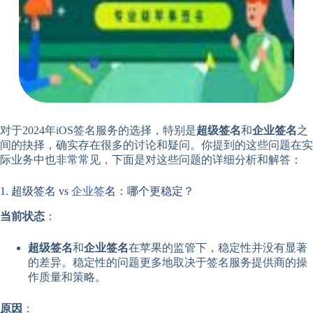
对于2024年iOS签名服务的选择，特别是
超级签名
和
企业签名
之
间的抉择，确实存在很多的讨论和疑问。你提到的这些问题在实
际业务中也非常常见，下面是对这些问题的详细分析和解答：
1. 超级签名 vs
企业签
名：哪个更稳定？
当前状态
：
超级签名
和
企业签名
在苹果的监管下，稳定性并没有显著
的差异。稳定性的问题更多地取决于签名服务提供商的操
作质量和策略。
原因
：