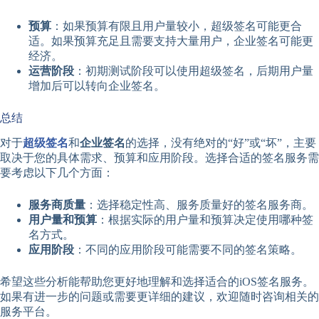
预算
：如果预算有限且用户量较小，超级签名可能更合
适。如果预算充足且需要支持大量用户，企业签名可能更
经济。
运营阶段
：初期测试阶段可以使用超级签名，后期用户量
增加后可以转向企业签名。
总结
对于
超级签名
和
企业签名
的选择，没有绝对的“好”或“坏”，主要
取决于您的具体需求、预算和应用阶段。选择合适的签名服务需
要考虑以下几个方面：
服务商质量
：选择稳定性高、服务质量好的签名服务商。
用户量和预算
：根据实际的用户量和预算决定使用哪种签
名方式。
应用阶段
：不同的应用阶段可能需要不同的签名策略。
希望这些分析能帮助您更好地理解和选择适合的iOS签名服务。
如果有进一步的问题或需要更详细的建议，欢迎随时咨询相关的
服务平台。