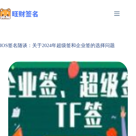
IOS签名随谈：关于2024年超级签和企业签的选择问题