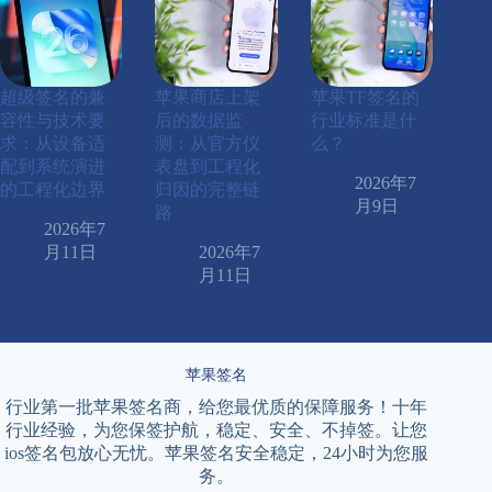
超级签名的兼
苹果商店上架
苹果TF签名的
容性与技术要
后的数据监
行业标准是什
求：从设备适
测：从官方仪
么？
配到系统演进
表盘到工程化
2026年7
的工程化边界
归因的完整链
月9日
路
2026年7
月11日
2026年7
月11日
苹果签名
行业第一批苹果签名商，给您最优质的保障服务！十年
行业经验，为您保签护航，稳定、安全、不掉签。让您
ios签名包放心无忧。苹果签名安全稳定，24小时为您服
务。