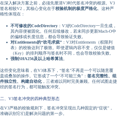
在深入解决方案之前，必须先厘清V3时代签名冲突的根源。V3
签名相较V2，其核心变化在于
校验机制的极度严格化
。这种严
格性体现在：
不可修改的CodeDirectory
：V3的CodeDirectory一旦生成，
其内容便被固化。任何后续修改，若未同步更新Mach-O中
的偏移或长度信息，都会导致验证失败。
对Entitlements的“吹毛求疵”
：V3对Entitlements（权限列
表）的校验达到了极致。即使逻辑内容不变，仅仅是键值
（Key）的排列顺序与签名时不同，也会导致校验失败。
强制SHA256及以上哈希算法
。
这些变化意味着，在V3体系下，“签名”不再是一个可以随意覆
盖或叠加的操作。它形成了一个“不可能三角”：
签名完整性、组
件独立性、构建自动化
，三者难以同时完美兼顾。任何试图走捷
径的签名行为，都可能触发冲突。
二、V3签名冲突的四种典型形态
在V3严格的校验规则下，签名冲突呈现出几种固定的“症状”，
准确识别它们是解决问题的第一步。