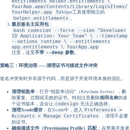
entitlements helper.entitlements \
YourApp.app/Contents/Library/LoginItems/
YourHelper.app
为Helper工具使用独立的
helper.entitlements
。
最后签名主应用包
：
bash codesign --force --sign "Developer
ID Application: Your Team" \ --timestamp
--options runtime \ --entitlements
app.entitlements \ YourApp.app
--deep
注意，这里
不带
参数
。
策略三：环境治理——清理证书与描述文件冲突
签名冲突有时并非源于代码，而是源于开发环境本身的混乱。
清理钥匙串
：打开“钥匙串访问”（Keychain Access），删
除重复、过期或无效的证书。特别注意删除
相同名称
的多
codesign
个证书版本，这会让
无法正确选择。
Preferences >
清理Xcode缓存
：在Xcode中，进入
Accounts > Manage Certificates
，清理不必要
的证书。
确保描述文件（Provisioning Profile）匹配
：在苹果开发者