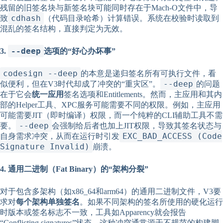
残留的旧签名块与新签名块可能同时存在于Mach-O文件中，导
cdhash
致
（代码目录哈希）计算错误。系统在校验时读取到
混乱的签名结构，直接判定为无效。
--deep
3.
选项的“好心办坏事”
codesign --deep
的本意是递归签名所有可执行文件，看
--deep
似便利，但在V3时代却成了冲突的“重灾区”。
的问题
在于它会
统一应用
签名选项和Entitlements。然而，主应用和其内
部的Helper工具、XPC服务可能需要不同的权限。例如，主应用
可能需要JIT（即时编译）权限，而一个纯粹的CLI辅助工具不需
--deep
要。
会强制给后者也加上JIT权限，导致其签名状态与
EXC_BAD_ACCESS (Code
自身需求冲突，从而在运行时引发
Signature Invalid)
崩溃。
4. 通用二进制（Fat Binary）的“架构分裂”
对于包含多架构（如x86_64和arm64）的通用二进制文件，V3要
求对
每个架构单独签名
。如果不同架构的签名所使用的硬化运行
时版本或签名标志不一致，工具如Apparency就会报告
“Conflicting signatures”状态。这种冲突通常源于不规范的构建脚