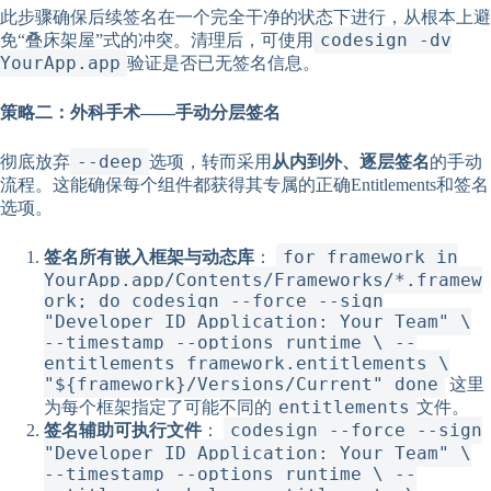
此步骤确保后续签名在一个完全干净的状态下进行，从根本上避
codesign -dv
免“叠床架屋”式的冲突。清理后，可使用
YourApp.app
验证是否已无签名信息。
策略二：外科手术——手动分层签名
--deep
彻底放弃
选项，转而采用
从内到外、逐层签名
的手动
流程。这能确保每个组件都获得其专属的正确Entitlements和签名
选项。
for framework in
签名所有嵌入框架与动态库
：
YourApp.app/Contents/Frameworks/*.framew
ork; do codesign --force --sign
"Developer ID Application: Your Team" \
--timestamp --options runtime \ --
entitlements framework.entitlements \
"${framework}/Versions/Current" done
这里
entitlements
为每个框架指定了可能不同的
文件。
codesign --force --sign
签名辅助可执行文件
：
"Developer ID Application: Your Team" \
--timestamp --options runtime \ --