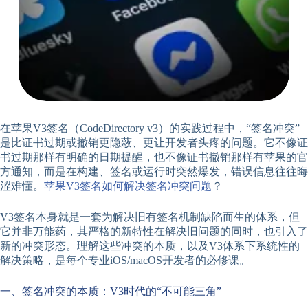
在苹果V3签名（CodeDirectory v3）的实践过程中，“签名冲突”
是比证书过期或撤销更隐蔽、更让开发者头疼的问题。它不像证
书过期那样有明确的日期提醒，也不像证书撤销那样有苹果的官
方通知，而是在构建、签名或运行时突然爆发，错误信息往往晦
涩难懂。
苹果V3签名如何解决签名冲突问题
？
V3签名本身就是一套为解决旧有签名机制缺陷而生的体系，但
它并非万能药，其严格的新特性在解决旧问题的同时，也引入了
新的冲突形态。理解这些冲突的本质，以及V3体系下系统性的
解决策略，是每个专业iOS/macOS开发者的必修课。
一、签名冲突的本质：V3时代的“不可能三角”