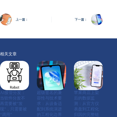
上一篇：
下一篇：
相关文章
AI接管分发：
超级签名的兼
苹果商店上架
当软件分发不
容性与技术要
后的数据监
再需要被“发
求：从设备适
测：从官方仪
现”，只需要被
配到系统演进
表盘到工程化
“调用”
的工程化边界
归因的完整链