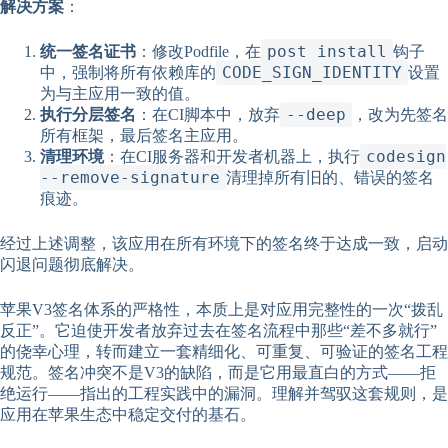
解决方案
：
post_install
统一签名证书
：修改Podfile，在
钩子
CODE_SIGN_IDENTITY
中，强制将所有依赖库的
设置
为与主应用一致的值。
--deep
执行分层签名
：在CI脚本中，放弃
，改为先签名
所有框架，最后签名主应用。
codesign
清理环境
：在CI服务器和开发者机器上，执行
--remove-signature
清理掉所有旧的、错误的签名
痕迹。
经过上述调整，该应用在所有环境下的签名终于达成一致，启动
闪退问题彻底解决。
苹果V3签名体系的严格性，本质上是对应用完整性的一次“拨乱
反正”。它迫使开发者放弃过去在签名流程中那些“差不多就行”
的侥幸心理，转而建立一套精细化、可重复、可验证的签名工程
规范。签名冲突不是V3的缺陷，而是它用最直白的方式——拒
绝运行——指出的工程实践中的漏洞。理解并驾驭这套规则，是
应用在苹果生态中稳定交付的基石。