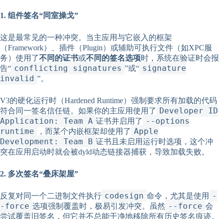
1. 组件签名“同室操戈”
这是最常见的一种冲突。当主应用与它嵌入的框架
（Framework）、插件（Plugin）或辅助可执行文件（如XPC服
务）使用了
不同的证书
或
不同的签名选项
时，系统在验证时会报
conflicting signatures
signature
告“
”或“
invalid
”。
V3的硬化运行时（Hardened Runtime）强制要求所有加载的代码
Developer ID
符合同一签名信任链。如果你的主应用使用了
Application: Team A
--options
证书并启用了
runtime
Apple
，而某个内嵌框架却使用了
Development: Team B
证书且未启用运行时选项，这个冲
突在应用启动时就会被dyld动态链接器捕获，导致加载失败。
2. 多次签名“叠床架屋”
codesign
-
反复对同一个二进制文件执行
命令，尤其是使用
-force
--force
选项强制覆盖时，极易引发冲突。虽然
会
尝试覆盖旧签名，但它并不总能干净地移除所有历史签名痕迹。