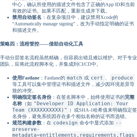
中心，确认所使用的描述文件包含了正确的App ID和当前
有效的证书。如果不匹配，重新生成并下载。
禁用自动签名
：在复杂项目中，建议禁用Xcode的
“Automatically manage signing”，改为手动指定明确的证书
和描述文件。
策略四：流程管控——借助自动化工具
手动分层签名流程虽然精确，但容易出错且难以维护。对于专业
团队，应将此流程脚本化，并集成到CI/CD中。
match
cert
produce
使用Fastlane
：Fastlane的
或
、
等工具可以集中管理证书和描述文件，减少因环境差异导
致的冲突。
明确指定签名身份
：在签名脚本中，始终使用证书的
完整
"Developer ID Application: Your
名称
（如
Team (XXXXXXXXXX)"
）或SHA-1哈希值来明确指定签
名身份，避免系统因存在多个相似名称的证书而选错。
codesign
--
规范构建参数
：在
命令中显式添加
preserve-
metadata=entitlements,requirements,flags