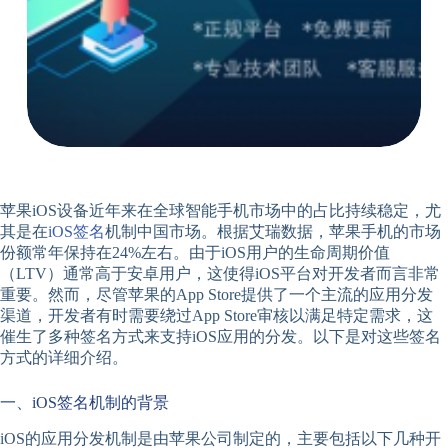
苹果iOS设备近年来在全球智能手机市场中的占比持续稳定，尤
其是在
iOS签名
机制中国市场。根据艾瑞数据，苹果手机的市场
份额常年保持在24%左右。由于iOS用户的生命周期价值
（LTV）通常高于安卓用户，这使得iOS平台对开发者而言非常
重要。然而，尽管苹果的App Store提供了一个主流的应用分发
渠道，开发者有时需要绕过App Store审核以满足特定需求，这
催生了多种签名方式来支持iOS应用的分发。以下是对这些签名
方式的详细介绍。
一、iOS签名机制的背景
iOS的应用分发机制是由苹果公司制定的，主要包括以下几种开