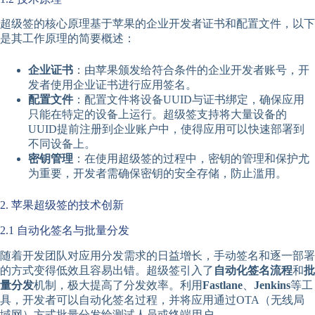
超级签的核心原理基于苹果的企业开发者证书和配置文件，以下
是其工作原理的简要概述：
企业证书
：由苹果颁发给符合条件的企业开发者账号，开
发者使用企业证书进行应用签名。
配置文件
：配置文件将设备UUID与证书绑定，确保应用
只能在特定的设备上运行。超级签支持将大量设备的
UUID提前注册到企业账户中，使得应用可以快速部署到
不同设备上。
密钥管理
：在使用超级签的过程中，密钥的管理和保护尤
为重要，开发者需确保密钥的安全存储，防止滥用。
2. 苹果超级签的技术创新
2.1 自动化签名与批量分发
随着开发团队对应用分发需求的日益增长，手动签名和逐一部署
的方式变得低效且容易出错。超级签引入了
自动化签名流程
和
批
量分发
机制，极大提高了分发效率。利用
Fastlane
、
Jenkins
等工
具，开发者可以自动化签名过程，并将应用通过OTA（无线局
域网）方式批量分发给测试人员或终端用户。