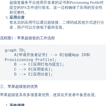
超级签服务平台使用开发者的证书和Provisioning Profile对
提交的IPA文件进行签名。这一过程确保了应用的安全性
和完整性。
应用分发
签名后的应用可以通过超链接、二维码或其他方式进行分
发，用户可以方便地下载和安装。
流程图1：苹果超级签的工作流程
graph TD;

    A[申请开发者证书] --> B[创建App ID和
Provisioning Profile];

    B --> C[应用打包与提交];

    C --> D[应用签名];

    D --> E[应用分发];
三、苹果超级签的优势
苹果超级签具有多项显著优势，使其在开发者中备受欢迎。
高效便捷