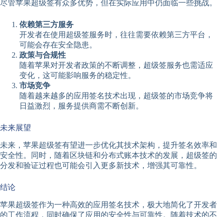
尽管苹果超级签有众多优势，但在实际应用中仍面临一些挑战。
依赖第三方服务
开发者在使用超级签服务时，往往需要依赖第三方平台，
可能会存在安全隐患。
政策与合规性
随着苹果对开发者政策的不断调整，超级签服务也需适应
变化，这可能影响服务的稳定性。
市场竞争
随着越来越多的应用签名技术出现，超级签的市场竞争将
日益激烈，服务提供商需不断创新。
未来展望
未来，苹果超级签有望进一步优化其技术架构，提升签名效率和
安全性。同时，随着区块链和分布式账本技术的发展，超级签的
分发和验证过程也可能会引入更多新技术，增强其可靠性。
结论
苹果超级签作为一种高效的应用签名技术，极大地简化了开发者
的工作流程，同时确保了应用的安全性与可靠性。随着技术的不