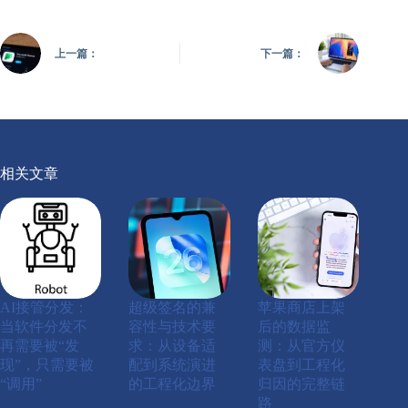
上一篇：
下一篇：
相关文章
AI接管分发：
超级签名的兼
苹果商店上架
当软件分发不
容性与技术要
后的数据监
再需要被“发
求：从设备适
测：从官方仪
现”，只需要被
配到系统演进
表盘到工程化
“调用”
的工程化边界
归因的完整链
路