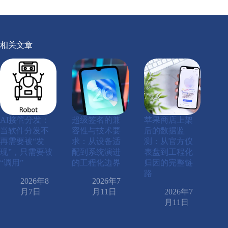
相关文章
AI接管分发：
超级签名的兼
苹果商店上架
当软件分发不
容性与技术要
后的数据监
再需要被“发
求：从设备适
测：从官方仪
现”，只需要被
配到系统演进
表盘到工程化
“调用”
的工程化边界
归因的完整链
路
2026年8
2026年7
月7日
月11日
2026年7
月11日