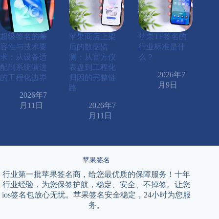
超级签名的兼
苹果商店上架
苹果TF签名的
容性与技术要
后的数据监
行业标准是什
求：从设备适
测：从官方仪
么？
配到系统演进
表盘到工程化
2026年7
的工程化边界
归因的完整链
月9日
路
2026年7
月11日
2026年7
月11日
苹果签名
行业第一批苹果签名商，给您最优质的保障服务！十年
行业经验，为您保签护航，稳定、安全、不掉签。让您
ios签名包放心无忧。苹果签名安全稳定，24小时为您服
务。