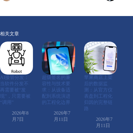
相关文章
AI接管分发：
超级签名的兼
苹果商店上架
当软件分发不
容性与技术要
后的数据监
再需要被“发
求：从设备适
测：从官方仪
现”，只需要被
配到系统演进
表盘到工程化
“调用”
的工程化边界
归因的完整链
路
2026年8
2026年7
月7日
月11日
2026年7
月11日